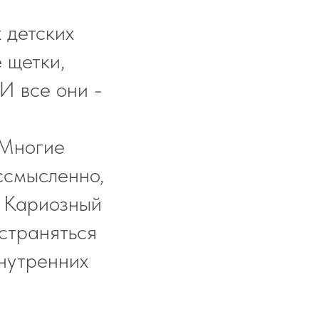
 детских
 щетки,
И все они -
 Многие
ссмысленно,
. Кариозный
остраняться
внутренних