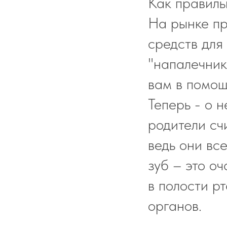
Как правиль
На рынке пр
средств для
"напалечник
вам в помощ
Теперь - о 
родители сч
ведь они вс
зуб – это о
в полости рт
органов.