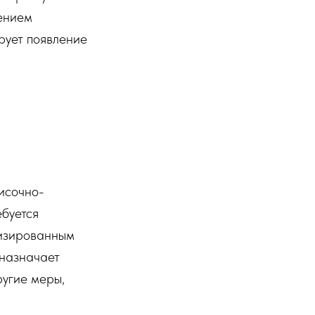
дением
рует появление
исочно-
ебуется
лизированным
 назначает
ругие меры,