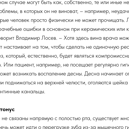
ом случае могут быть как, собственно, те или иные 
роблемы, в которых он не виноват, – например, неуд
орые человек просто физически не может прочищать. 
врачебные ошибки в основном при керамических или 
оворит Владимир Лосев. – Хотя здесь вина врача мож
нт настаивает на том, чтобы сделать не одиночную ре
з, который, естественно, будет являться компромисс
в. Или пациент, например, не посещает регулярно гиг
может возникать воспаление десны. Десна начинает о
и подниматься на верхней челюсти, оголяются шейка 
ентинные канальцы.
ртонус
 не связаны напрямую с полостью рта, существует мно
ечь может идти о перегрузке зуба из-за мышечного г