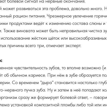
ают болевой сигнал на нервные окончания.
й может развиваться эта проблема, довольно много. 
анный рацион питания. Чрезмерное увлечение горячи
ими продуктами ведёт к изменению состава слюны и 
 Также виновата может быть неправильная чистка зу
использование жёстких щёток или высокоабразивных 
ых причины всего три, отмечает эксперт.
ес
енная чувствительность зубов, то вполне возможно (и 
ёт об обычном кариесе. При нём в зубе образуется по
ерии. Со временем "дыра" становится настолько глуб
то-нервного пучка зуба. Ну и затем в неё попадают х
организм сразу же формирует болевой ответ, – говорит
лема установкой композитной пломбы либо той или 