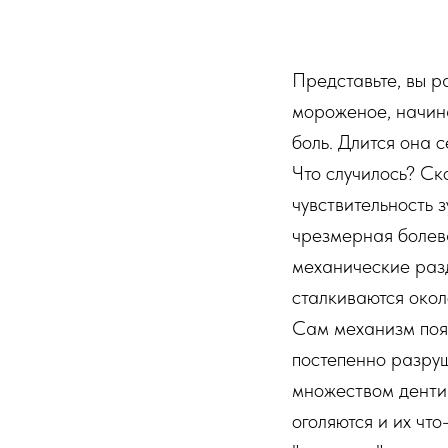
Представьте, вы р
мороженое, начина
боль. Длится она с
Что случилось? Ск
чувствительность з
чрезмерная болев
механические раз
сталкиваются око
Сам механизм появ
постепенно разруш
множеством дентин
оголяются и их что