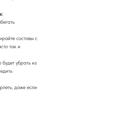
в:
збегать
ирайте составы с
сто так и
 будет убрать из
редить
рпеть, даже если