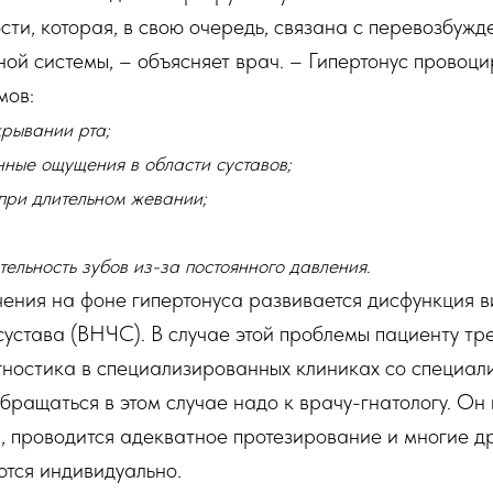
ти, которая, в свою очередь, связана с перевозбуж
ой системы, – объясняет врач. – Гипертонус провоци
мов:
крывании рта;
нные ощущения в области суставов;
при длительном жевании;
ельность зубов из-за постоянного давления.
чения на фоне гипертонуса развивается дисфункция в
устава (ВНЧС). В случае этой проблемы пациенту тр
гностика в специализированных клиниках со специа
ращаться в этом случае надо к врачу-гнатологу. Он
, проводится адекватное протезирование и многие д
тся индивидуально.