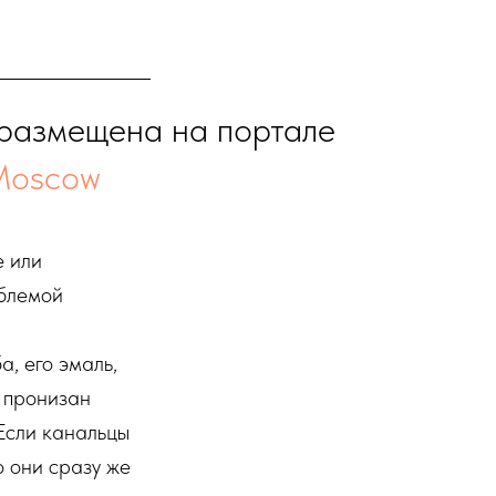
 размещена на портале
Moscow
е или
облемой
, его эмаль,
н пронизан
Если канальцы
о они сразу же