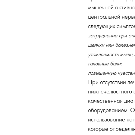
мышечной активнос
центральной нервн
следующих симпто
затруднение при от
щелчки или болезне
утомляемость мышц 
головные боли;
повышенную чувствит
При отсутствии ле
нижнечелюстного с
качественная диа
оборудованием. Об
использование кап
которые определяю