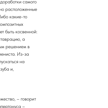
недоработки самого
ачно расположенные
Либо какие-то
композитных
ет быть косвенной:
ставрацию, а
ным решением в
иениста. Из-за
пускаться на
зуба и,
жество, – говорит
ипертонуса –