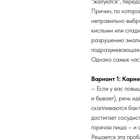
"жалуются", перед
Причин, по которо
неправильно выбр
кислыми или сладк
разрушению эмали.
подразумевающая 
Однако самых част
Вариант 1: Кари
– Если у вас повыш
и бывает), речь ид
скапливаются бакт
достигает сосудис
горячая пища – и 
Решается эта проб