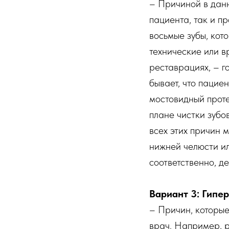
– Причиной в данн
пациента, так и п
восьмые зубы, кот
технические или 
реставрациях, – г
бывает, что пацие
мостовидный проте
плане чистки зубо
всех этих причин 
нижней челюсти ил
соответственно, д
Вариант 3: Гипе
– Причин, которые
врач. Например, р