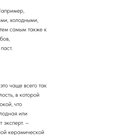
Например,
ми, холодными,
тем самым также к
бов,
паст.
это чаще всего так
лость, в которой
окой, что
олодная или
 эксперт. –
иной керамической